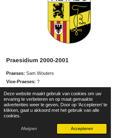
Praesidium 2000-2001
Praeses:
Sam Wouters
Vice-Praeses:
?
Penningmeester:?
Deze website maakt gebruik van cookies om uw
Ab-Actis:
?
ervaring te verbeteren en op maat gemaakte
advertenties weer te geven. Door op ‘Accepteren’ te
Schachtentemmer:
?
klikken, gaat u akkoord met het gebruik van alle
PR:
?
cookies.
Sport & Cultuur:
?
Afwijzen
Accepteren
Feestleider:
?