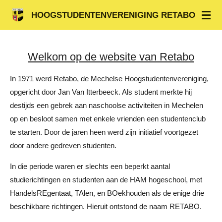
Ga
HOOGSTUDENTENVERENIGING
RETABO
direct
naar
de
Welkom op de website van Retabo
hoofdinhoud
In 1971 werd Retabo, de Mechelse Hoogstudentenvereniging,
opgericht door Jan Van Itterbeeck. Als student merkte hij
destijds een gebrek aan naschoolse activiteiten in Mechelen
op en besloot samen met enkele vrienden een studentenclub
te starten. Door de jaren heen werd zijn initiatief voortgezet
door andere gedreven studenten.
In die periode waren er slechts een beperkt aantal
studierichtingen en studenten aan de HAM hogeschool, met
HandelsREgentaat, TAlen, en BOekhouden als de enige drie
beschikbare richtingen. Hieruit ontstond de naam RETABO.